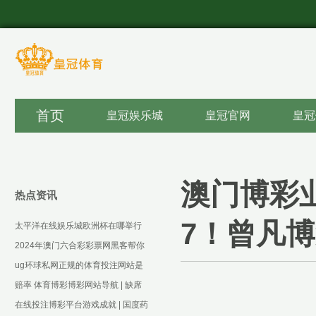
首页
皇冠娱乐城
皇冠官网
皇冠
皇冠博彩网址
澳门博彩业
热点资讯
7！曾凡博
太平洋在线娱乐城欧洲杯在哪举行
今年_[小炮APP]北单情报：塞斯科
2024年澳门六合彩彩票网黑客帮你
已代表斯洛文尼
入侵博彩加分
ug环球私网正规的体育投注网站是
（www.hg33666.com）
什么意思（www.gdmig-darwinian
赔率 体育博彩博彩网站导航 | 缺席
《第二十条》宣传，不参加春晚，
在线投注博彩平台游戏成就 | 国度药