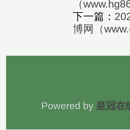
（www.hg8
下一篇：
2
博网（www.er
Powered by
皇冠在