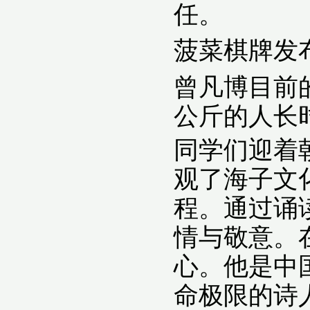
任。
菠菜棋牌发
曾凡博目前的
公斤的人长
同学们迎着
观了海子文
程。通过诵
情与敬意。
心。他是中
命极限的诗