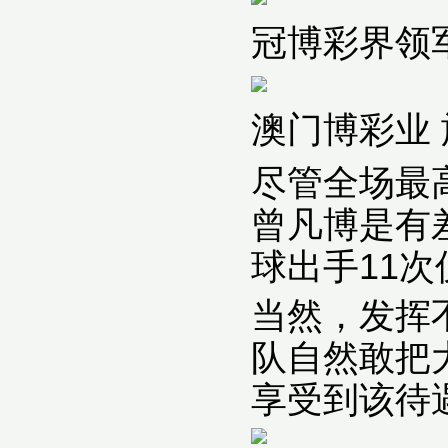
冠博彩界领
澳门博彩业
尽管全场最
曾凡博是有
球出手11次
当然，发挥
队自然敢把
享受到该待