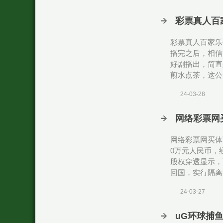
彩票真人百家乐
彩票真人百家乐今日
播完之后，相信
好剧播出，简直
煎水点茶，这公
24-03-28
网络彩票网
网络彩票网买体
0万元人民币，
股权穿透显示，该
回国，实行隔离
24-03-27
uG环球捕鱼体