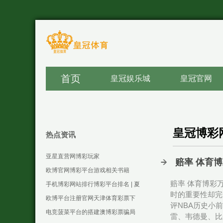
首页
皇冠娱乐城
皇冠官网
皇冠博彩网址
皇冠博彩
热点资讯
亚星直营网博彩玩家
赔率 体育博
（www.kingofodds888.com）
欧博官网博彩平台游戏相关书籍
赔率 体育博彩
_ONE冠军赛亮相徐汇体育节，认真
手机博彩网站排行博彩平台排名 | 夏
时的重要性却完
比赛本年有望总结上
至！北京东说念主一定得吃这碗
欧博平台注册官网天津体育彩票下
评NBA历史小
面！
载 | 滕哈赫：每个位置都需多个选择
电竞菠菜平台的搭建澳博彩票骗局
雷、韦德曼、比