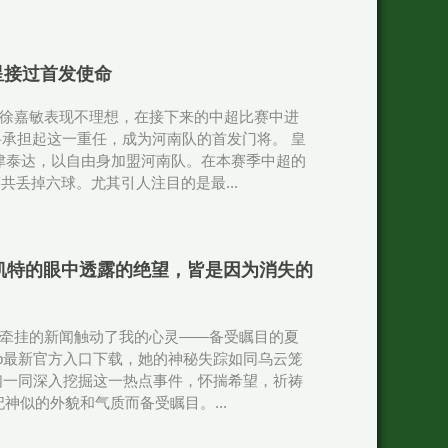
星接过首发使命
将徐嘉敏表现不理想，在接下来的中超比赛中进
承担起这一重任，成为河南队的首发门将。 皇
天津泰达，以自由身加盟河南队。在本赛季中超的
丢掉六球。尤其引人注目的是最...
，凯特的眼中透露的绝望，皆是因为消失的
人牵挂的新闻触动了我的心灵——备受瞩目的夏
p最新官方入口下载，她的神秘失踪如同乌云笼
我们一同深入挖掘这一热点事件，怀揣希望，祈祷
似的外貌和气质而备受瞩目。...