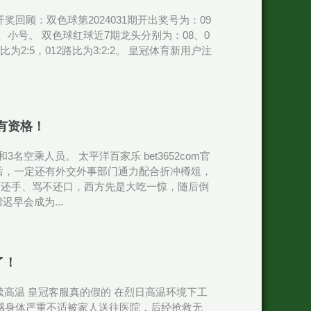
） 开奖回顾：双色球第2024031期开出奖号为：09
偶数、小号。 双色球红球近7期龙头分别为：08、0
比为2:5，012路比为3:2:2。 皇冠体育新用户注
有资格！
3名空乘人员。 太平洋百家乐 bet3652com官
后，一定还有外交外事部门通力配合折冲樽俎，
打还手、骂不还口，西方先是大吃一惊，随后倒
早会成为...
了！
续高温 皇冠客服真的假的 在烈日高温环境下工
，突感身体严重不适被家人送往医院，后经抢救无