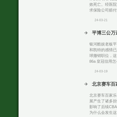
效死亡。经医院
求保险公司赔付
24-03-21
平博三公万
银河酷娱老板平
和凯特的感情已
球撤销职位，这件
86a 皇冠信用
24-03-19
北京赛车百
北京赛车百家乐金
展产生了诸多担
影响了后续CB
为什么会发生这