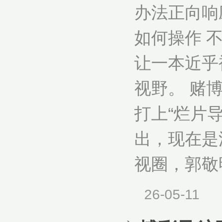
办法正向响
如何操作 
让一本近乎
视野。 赌
打上“烂片
出，现在是
视圈，郭敬明
26-05-11