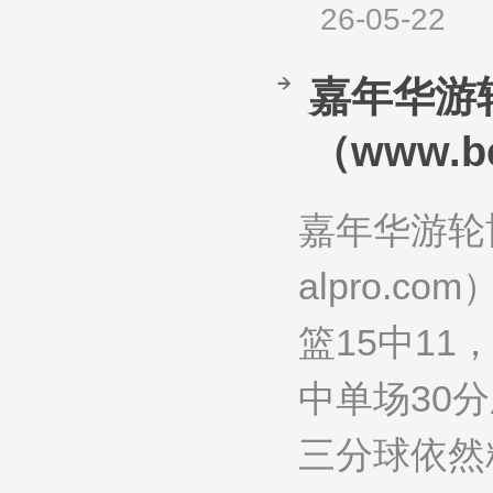
26-05-22
嘉年华游
（www.be
嘉年华游轮博
alpro.
篮15中11
中单场30
三分球依然