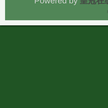
Powered by
皇冠在