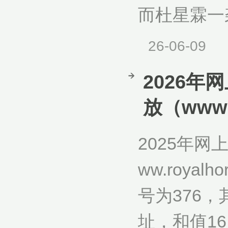
而杜星霖一
26-06-09
2026
放（www.r
2025年
ww.royal
号为376，
址，和值1