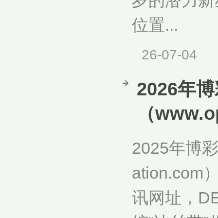
岁的潜力新
位置...
26-07-04
2026
（www.op
2025年博彩
ation.
讯网址，D