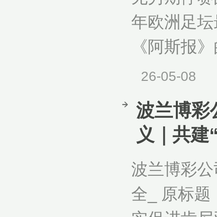
年欧洲足坛
《阿斯报》的
26-05-08
波兰博彩
义｜共建
波兰博彩公
全_ 原标