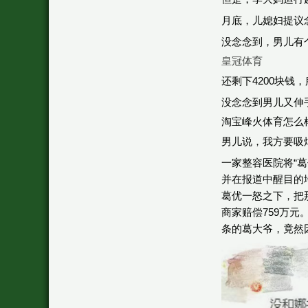
月底，儿媳妇提议
没念念到，男儿有
皇冠体育
还剩下4200块钱
没念念到男儿又伸
淘宝峰火体育怎么
男儿说，我方要吸
一家整容医院将“
并在报道中醒目的
葛优一怒之下，把
商家赔偿759万
条的葛大爷，竟然