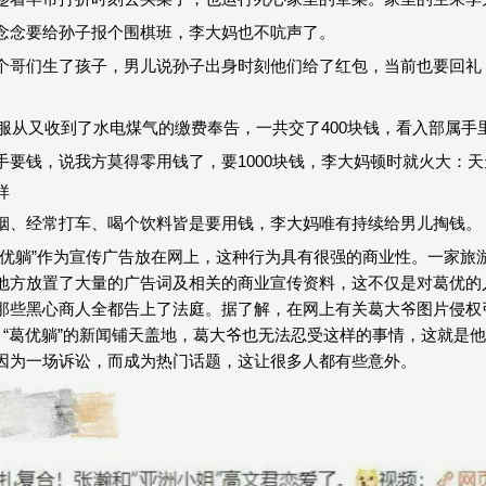
念念要给孙子报个围棋班，李大妈也不吭声了。
个哥们生了孩子，男儿说孙子出身时刻他们给了红包，当前也要回礼，
，服从又收到了水电煤气的缴费奉告，一共交了400块钱，看入部属手
手要钱，说我方莫得零用钱了，要1000块钱，李大妈顿时就火大：
样
烟、经常打车、喝个饮料皆是要用钱，李大妈唯有持续给男儿掏钱。
葛优躺”作为宣传广告放在网上，这种行为具有很强的商业性。一家旅
地方放置了大量的广告词及相关的商业宣传资料，这不仅是对葛优的
那些黑心商人全都告上了法庭。据了解，在网上有关葛大爷图片侵权
元。“葛优躺”的新闻铺天盖地，葛大爷也无法忍受这样的事情，这就是
因为一场诉讼，而成为热门话题，这让很多人都有些意外。