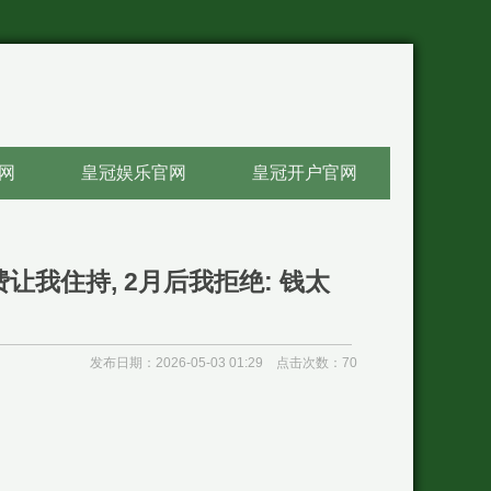
网
皇冠娱乐官网
皇冠开户官网
我住持, 2月后我拒绝: 钱太
发布日期：2026-05-03 01:29 点击次数：70