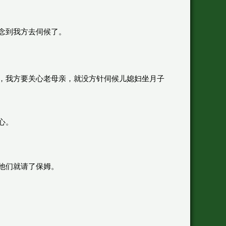
念到我方去伺候了。
，我方要关心老母亲，就没方针伺候儿媳妇坐月子
心。
他们就请了保姆。