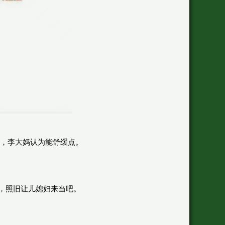
费，李大妈认为能舒缓点。
，照旧让儿媳妇来当吧。