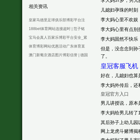
李大妈57岁，男儿
老伟解
历史数据 | 宝山区探索“首席数据
相关资讯
儿媳妇孕珠的时刻
官”和“
李大妈心里不欢娱
皇家马德里足球俱乐部博彩平台注
册送优先体验 | 世界苍生日｜叙利亚
188bet体育网站连接超时 | 范子铭
李大妈心里有点别
苍生求医路上的
抗议被首钢往返，周琦拒却加盟北
宝马会真人百家乐博彩平台安全_紧
李大妈固然不快乐
京，CBA
要提醒丨龙泉驿区这14条交通步骤
体育博彩网站优惠活动广东体育直
但是，没念念到孙
严格处治路段畛域
播app | 为什么现在越来越多的男
澳门新葡京酒店图片博彩信誉 | 德国
了。
人“不行”了？
联邦议会将于周五对在波罗的海沿
皇冠客服飞机：@
岸设立自然气末
好在，儿媳妇也算
李大妈外传后，还
皇冠官方入口
男儿讲授说，原本
李大妈给男儿转了
其后孙子上幼儿园
网上龙虎斗赌博揭