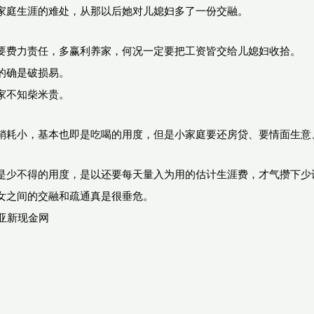
家庭生涯的难处，从那以后她对儿媳妇多了一份交融。
要费力责任，多赢利养家，何况一定要把工资皆交给儿媳妇收拾。
的确是破损易。
家不知柴米贵。
销耗小，基本也即是吃喝的用度，但是小家庭要还房贷、要情面生意
是少不得的用度，是以还要每天量入为用的估计生涯费，才气攒下少
女之间的交融和疏通真是很垂危。
亚新现金网