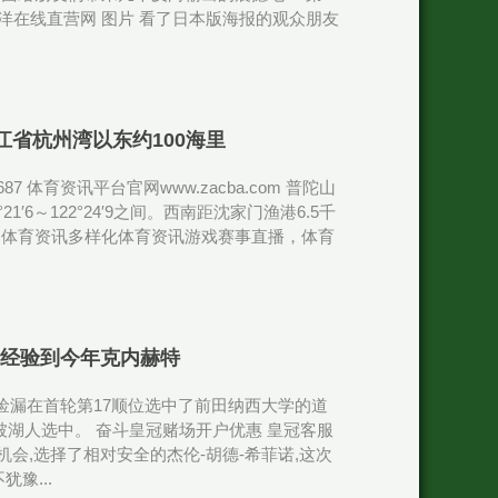
 太平洋在线直营网 图片 看了日本版海报的观众朋友
江省杭州湾以东约100海里
体育资讯平台官网www.zacba.com 普陀山
1′6～122°24′9之间。西南距沈家门渔港6.5千
稳定体育资讯多样化体育资讯游戏赛事直播，体育
年经验到今年克内赫特
人捡漏在首轮第17顺位选中了前田纳西大学的道
被湖人选中。 奋斗皇冠赌场开户优惠 皇冠客服
的机会,选择了相对安全的杰伦-胡德-希菲诺,这次
豫...