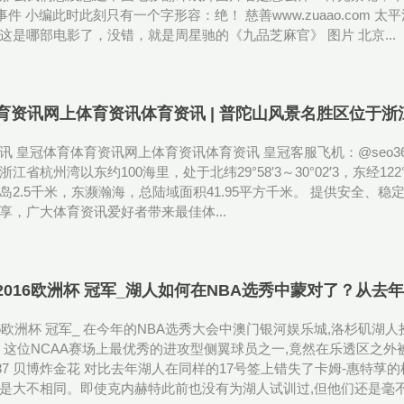
事件 小编此时此刻只有一个字形容：绝！ 慈善www.zuaao.com
这是哪部电影了，没错，就是周星驰的《九品芝麻官》 图片 北京...
育资讯网上体育资讯体育资讯 | 普陀山风景名胜区位于浙
 皇冠体育体育资讯网上体育资讯体育资讯 皇冠客服飞机：@seo3687 
省杭州湾以东约100海里，处于北纬29°58′3～30°02′3，东经122°2
岛2.5千米，东濒瀚海，总陆域面积41.95平方千米。 提供安全、
享，广大体育资讯爱好者带来最佳体...
2016欧洲杯 冠军_湖人如何在NBA选秀中蒙对了？从去
16欧洲杯 冠军_ 在今年的NBA选秀大会中澳门银河娱乐城,洛杉矶湖
。这位NCAA赛场上最优秀的进攻型侧翼球员之一,竟然在乐透区之外
687 贝博炸金花 对比去年湖人在同样的17号签上错失了卡姆-惠特莩
是大不相同。即使克内赫特此前也没有为湖人试训过,但他们还是毫不犹