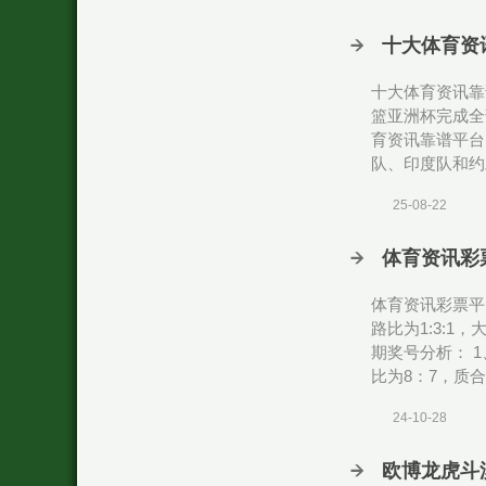
十大体育资
十大体育资讯靠
篮亚洲杯完成全
育资讯靠谱平台
队、印度队和约
25-08-22
体育资讯彩
体育资讯彩票平台
路比为1:3:1
期奖号分析： 
比为8：7，质
24-10-28
欧博龙虎斗