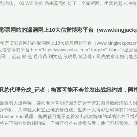
内伤。 03 WiFi信仰 路由器亮红灯了，全家断网。坐窝跳起来冲向路
彩票网站的漏洞网上10大信誉博彩平台（www.kingjackpot
025年万博彩票网站的漏洞网上10大信誉博彩平台（www.kingjackpotzo
0大信誉博彩平台 href="https://www.pofxu.com" target="_
报讯 （记者 郭 燕 通信员 刘文燕 殷晓晨 黄汝瑶）风光的童年如
冠总代理分成_记者：梅西可能不会首发出战纽约城，阿根
最近有人爆料称，某知名体育明星因为沉迷于博彩而导致经济陷入
身作则，为年轻人树立正确的价值观。世界十大博彩公司博彩口号皇冠总
astón Edul透露，梅西很可能不会首发出战对阵纽约城的比赛亚博在线， 
将在下周六对阵纽约城，但梅西很难在此役首发，他们不想冒险。 质变 