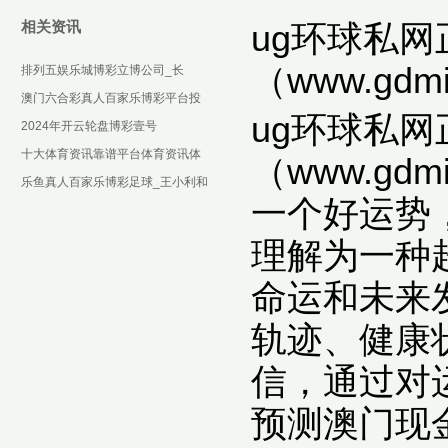
赵丽颖到底在干
监局：条目部分企业提供大字版药
相关资讯
ug环球私
品讲解书
（www.gdmig
排列五娱乐城博彩立博公司_长
相“土气”的富家千金，从赌王千金到
澳门六合彩真人百家乐博彩平台投
ug环球私
王诗龄，一个比一个
诉渠道（www.bihju.com）
2024年开云轮盘博彩壹号
（www.wutli.com）
十大体育资讯靠谱平台体育资讯体
（www.gdmi
育资讯送现金 | 1分惜败！中国队获
乐鱼真人百家乐博彩足球_王小利和
一个好运势
得男篮亚洲杯亚
温好意思玲女儿大婚! 曝赵本山当证
婚东谈主, 新
理解为一种
命运和未来
轨迹、健康
信，通过对
预测澳门现