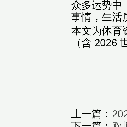
众多运势中
事情，生活
本文为体育
（含 202
上一篇：
20
下一篇：
欧