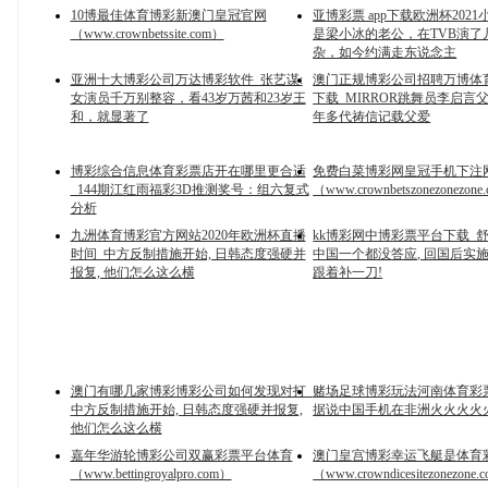
10博最佳体育博彩新澳门皇冠官网
亚博彩票 app下载欧洲杯202
（www.crownbetssite.com）
是梁小冰的老公，在TVB演了
杂，如今约满走东说念主
亚洲十大博彩公司万达博彩软件_张艺谋:
澳门正规博彩公司招聘万博体育
女演员千万别整容，看43岁万茜和23岁王
下载_MIRROR跳舞员李启言
和，就显著了
年多代祷信记载父爱
博彩综合信息体育彩票店开在哪里更合适
免费白菜博彩网皇冠手机下注
_144期江红雨福彩3D推测奖号：组六复式
（www.crownbetszonezonezone
分析
九洲体育博彩官方网站2020年欧洲杯直播
kk博彩网中博彩票平台下载_
时间_中方反制措施开始, 日韩态度强硬并
中国一个都没答应, 回国后实施
报复, 他们怎么这么横
跟着补一刀!
澳门有哪几家博彩博彩公司如何发现对打_
赌场足球博彩玩法河南体育彩票
中方反制措施开始, 日韩态度强硬并报复,
据说中国手机在非洲火火火火
他们怎么这么横
嘉年华游轮博彩公司双赢彩票平台体育
澳门皇宫博彩幸运飞艇是体育
（www.bettingroyalpro.com）
（www.crowndicesitezonezone