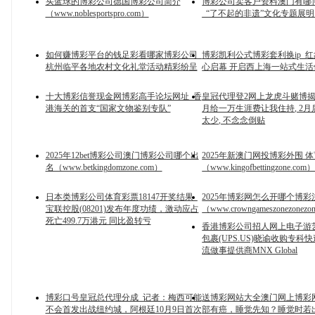
买蓝球的博彩公司德国博彩公司简介
博彩公司卖客户资料澳门有哪
（www.noblesportspro.com）
_“了不起的非遗”文化专题展
如何赚博彩平台的钱足彩看哪家博彩公司_
博彩凯利公式博彩套利换ip_
杭州临平各地农村文化礼堂活动精彩纷呈
心启幕 开启西上海一站式生活
十大博彩信誉现金网博彩高手论坛网址_香
皇冠代理登2网上龙虎斗赌博揭
港海关的首支“国家文物鉴别专队”
月给一万生涯费让我住持, 2月
太少, 不念念倒贴
2025年12bet博彩公司澳门博彩公司哪个出
2025年新澳门网投博彩外围 体
名（www.betkingdomzone.com）
（www.kingofbettingzone.com
日本类博彩公司体育彩票18147开奖结果_
2025年博彩网怎么开哪个博
宝联控股(08201)发布年度功绩，激动应占
（www.crowngameszonezonezo
死亡499.7万港元 同比盈转亏
香港博彩公司招人网上电子游
包裹(UPS.US)晓谕收购专科
流做事提供商MNX Global
博彩口号皇冠总代理分成_记者：梅西可能
送博彩网站大全澳门网上博彩
不会首发出战纽约城，阿根廷10月9日首次
部有癌，睡觉先知？睡觉时若