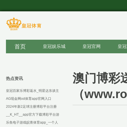
首页
皇冠娱乐城
皇冠官网
皇冠
皇冠博彩网址
澳门博彩
热点资讯
（www.roy
皇冠百家乐博彩返水_明星达东谈主
王人在用的液断减肥法神奇在哪？
AG现金网od体育app官网入口
凡俗东谈主不错怎么
（www.crowncasinohome.com
2024年新2足球注册博彩平台注册
送红包（www.noblesportsline
__K_HT__app官方下载博彩平台游
戏排行榜 | 成团了文物｜古东说念主
乐鱼电子游戏皖青体育app_一个人