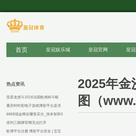
首页
皇冠娱乐城
皇冠官网
皇冠
皇冠博彩网址
2025
热点资讯
图（www.im
亚星龙虎斗2016法国欧洲杯斗殴
_2024年最有生意头脑生肖: 眼光独
重庆时时彩电子游戏博彩平台是否
特, 能成
支持支付宝支付_5月规上工企利润
6868现金网在哪里买分_张本智和3
同比降12.6%
排列三棋牌官网无法打开
（www.coronacasinoszonehub.com
欧博平台注册 博彩平台安全 | 宝宝