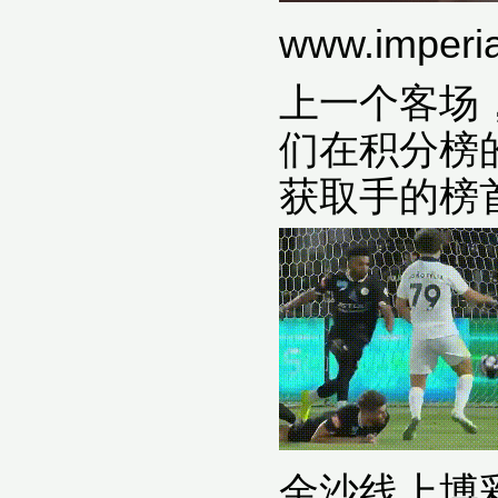
www.imperia
上一个客场
们在积分榜
获取手的榜
金沙线上博彩