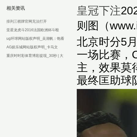
母婴店拍浮感染水瘊子？大夫指示
皇冠下注
2
相关资讯
不共用浴巾
排列三棋牌官网无法打开
则图（www.imp
（www.coronacasinoszonehub.com
亚星龙虎斗2016法国欧洲杯斗殴
北京时分5月
_2024年最有生意头脑生肖: 眼光独
ug环球网站版权声明_吴湖帆：饱看
特, 能成
一宵《平川图》，深幸眼福
AG娱乐城网站版权声明_卡马文
一场比赛，
加：我依然踢了很万古辰的中场
重庆时时彩体育博彩提现_30秒 | 大
主，效果莫
了，很情愿能这么踢球
运会志愿者把“空调”穿身上 降温冰
背心提供
最终匡助球队