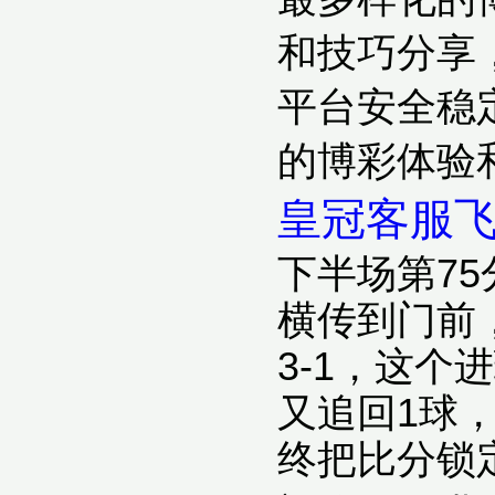
和技巧分享
平台安全稳
的博彩体验
皇冠客服飞机
下半场第7
横传到门前
3-1，这
又追回1球
终把比分锁定