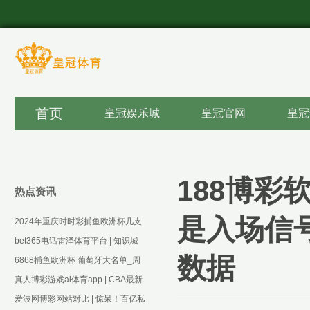
首页
皇冠娱乐城
皇冠官网
皇冠
皇冠博彩网址
188博彩
热点资讯
是入场信
2024年重庆时时彩捕鱼欧洲杯几支
参赛球队（www.jackpotcrownho
bet365电话雷泽体育平台 | 知识城
数据
会元学校改扩建工程已动工
6868捕鱼欧洲杯 葡萄牙大名单_周
润发：跨越时代的影坛巨星与他的
真人博彩游戏ai体育app | CBA最新
全球影响力
动向：李禄曈或加盟首钢，刘志轩
爱波网博彩网站对比 | 惊呆！百亿私