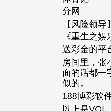
【风险领导
《重生之娱
送彩金的平
房间里，张
面的话都一
似的。
188博彩软
以上是VO