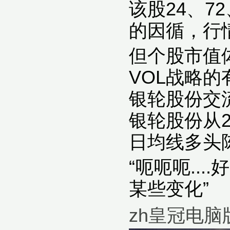
该股24、7
的因循，行
但个股市值
VOL战略
银轮股份交
银轮股份从20
日均线多头
“呃呃呃..
某些变化”
zh皇冠电脑