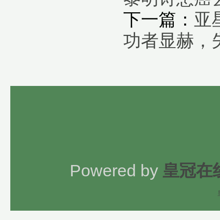
下一篇：
亚
功者显赫，
Powered by
皇冠在