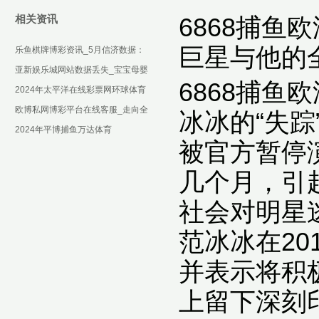
签约确定
募剧烈分化，首尾进出30个点！
相关资讯
6868捕鱼
巨星与他的
乐鱼棋牌博彩资讯_5月信济数据：
恭候两个拐点出现
亚新娱乐城网站数据丢失_宝宝母婴
6868捕鱼
店游水感染水瘊子？医师指示不共
2024年太平洋在线彩票网环球体育
用浴巾
平台对oj4rcom（www.kingofod
欧博私网博彩平台在线客服_走向全
冰冰的“失踪
国，争夺4500万好意思元 多个国产
2024年平博捕鱼万达体育
被官方暂停
游戏投入沙特
app（www.royalbookmaker.com）
几个月，引
社会对明星
范冰冰在20
并表示将积
上留下深刻