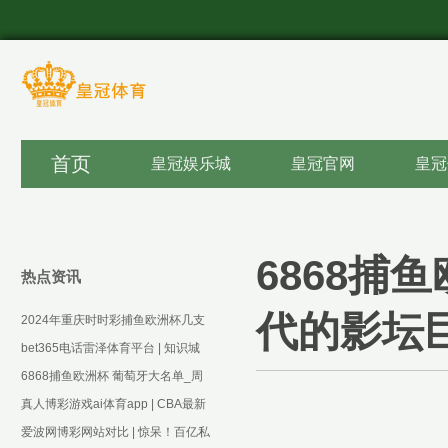
首页
皇冠娱乐城
皇冠官网
皇冠
皇冠博彩网址
6868捕
热点资讯
代的影坛
2024年重庆时时彩捕鱼欧洲杯几支
参赛球队（www.jackpotcrownho
bet365电话雷泽体育平台 | 知识城
会元学校改扩建工程已动工
6868捕鱼欧洲杯 葡萄牙大名单_周
润发：跨越时代的影坛巨星与他的
真人博彩游戏ai体育app | CBA最新
全球影响力
动向：李禄曈或加盟首钢，刘志轩
爱波网博彩网站对比 | 惊呆！百亿私