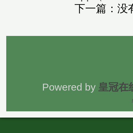
下一篇：没
Powered by
皇冠在