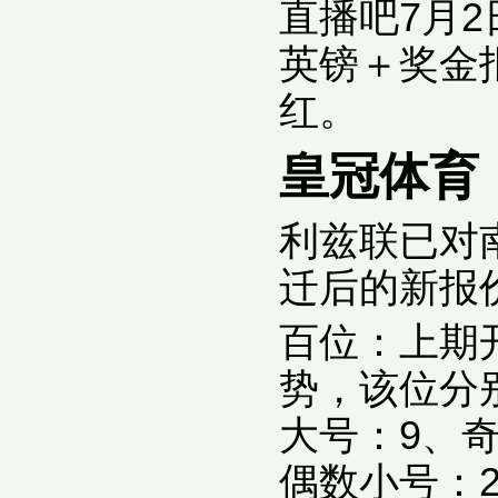
直播吧7月2
英镑＋奖金
红。
皇冠体育
利兹联已对
迁后的新报
百位：上期
势，该位分
大号：9、
偶数小号：