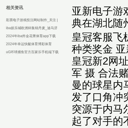
赵丽颖到底在干
监局：条目部分企业提供大字版药
相关资讯
亚新电子游
品讲解书
典在湖北随
彩票电子游戏投注网站制作_关注 |
《猴痘防控方案》出台，八问八答
iba娱乐城欧洲杯集锦丹麦_迪马济
皇冠客服飞机
→
奥：米兰买前锋有4000-4500万预
2024年iba炸金花菁体育app下载
算，博尼
（www.crowncasinoonlin
2024年幸运快艇体育博彩体育
种类奖金 
（www.casinocrownclubzone.
uG环球捕鱼官方百家乐手机端下载
皇冠新2网址
（www.majesticsportsnatio
军 摄 合
曼的球星内
发了口角冲
突源于内马
起了对手的