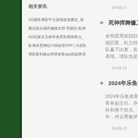
何如
长期消瘦，到底是不是因为营养不
相关资讯
24-03-17
吸收、消化太快导
AG捕鱼博彩平台游戏改进建议_第
死神挥舞镰
六届中国外洋积极脸色学大会在台
葡京娱乐城诈骗推女郎 李丽莎 欧洲
全明星周末回归
州举行
杯 | 良品铺子股价上穿BBI均线，多
AG百家乐玉林市体育彩票销售点_
级巨星，杜兰特
头能否坚
三问先生紫微斗数——财帛宫坐落
欧博体育网站YSB体育APP | 火箭队
队赢下比赛，实
主星来看你以何种方
三分射手之路：续约内部射手是否
博彩套利换ip球球体育app的趋势变
表现，球队也是
是更佳选择
化（www.royalbetssitezon
24-03-15
2024年乐鱼
2024年乐鱼体育
常务副主任、亦
科和勇于担当、
年，何云秀被评
24-03-13