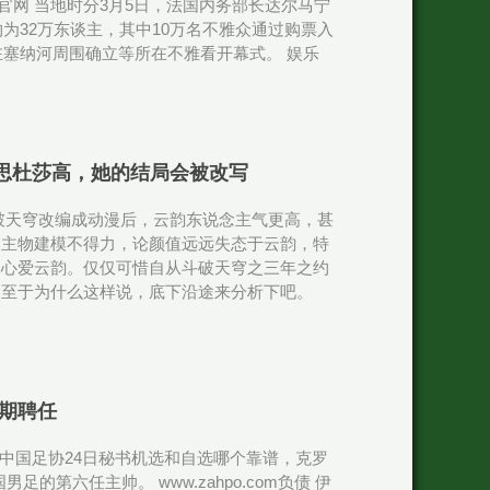
 皇冠博彩官网 当地时分3月5日，法国内务部长达尔马宁
为32万东谈主，其中10万名不雅众通过购票入
在塞纳河周围确立等所在不雅看开幕式。 娱乐
意思杜莎高，她的结局会被改写
破天穹改编成动漫后，云韵东说念主气更高，甚
念主物建模不得力，论颜值远远失态于云韵，特
更心爱云韵。仅仅可惜自从斗破天穹之三年之约
，至于为什么这样说，底下沿途来分析下吧。
短期聘任
）中国足协24日秘书机选和自选哪个靠谱，克罗
六任主帅。 www.zahpo.com负债 伊