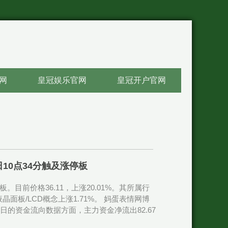
网
皇冠娱乐官网
皇冠开户官网
日10点34分触及涨停板
板。目前价格36.11，上涨20.01%。其所属行
板/LCD概念上涨1.71%。 妈蛋表情网博
om 7月13日的资金流向数据方面，主力资金净流出82.67