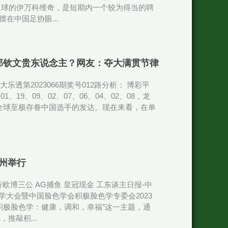
国足球的伊万科维奇，是短期内一个较为得当的聘
在中国足协眼...
郑钦文贵东说念主？网友：夺大满贯节律
大乐透第2023066期奖号012路分析： 博彩平
9、09、02、07、06、04、02、08，龙
行之中，全球至极存眷中国选手的发达。现在来看，在单
州举行
博三公 AG捕鱼 皇冠现金 工东谈主日报-中
极脸色学大会暨中国脸色学会积极脸色学专委会2023
积极脸色学：健康，调和，幸福”这一主题，通
推敲积...