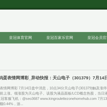
皇冠体育官网
皇冠百家乐官网
皇冠会员官
蛋表情网博彩_异动快报：天山电子（301379）7月14
情网博彩 7月14日盘中消息，10点34分天山电子(301379)触及涨停
前上涨。领涨股为天山电子。该股为液晶面板/LCD概念热股，当日液晶面
服飞机：@seo3687 www.kingroulettezonehomehub.c
.44%，游...