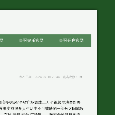
网
皇冠娱乐官网
皇冠开户官网
发布日期：2024-07-16 20:44 点击次数：191
创美好未来”全省广场舞线上万个视频展演赛即将
逐渐变成很多人生活中不可或缺的一部分太阳城娱
在线 博彩 平台 广场舞——顺应全民健身潮流