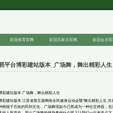
皇冠体育官网
皇冠百家乐官网
皇冠会员官
易平台博彩建站版本_广场舞，舞出精彩人生
博彩建站版本 广场舞，舞出精彩人生
博彩建站版本 江苏省第五届网络全民健身运动会暨“舞出精彩人生 共
种根植于百姓的民间文化，广场舞现如今已然成为一种社交神器，也
多的人所喜欢，那么广场舞的健身奥秘什么呢？让我们一起来盘点下。 