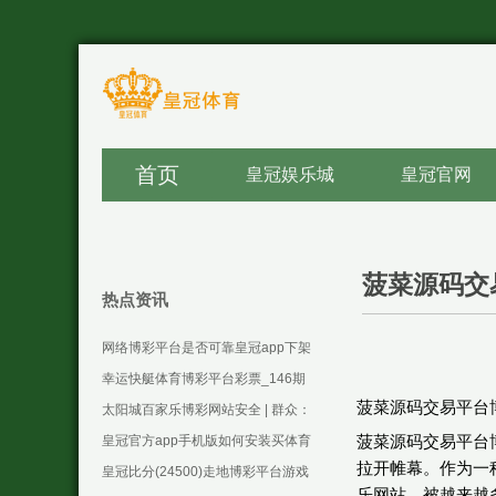
首页
皇冠娱乐城
皇冠官网
皇冠博彩网址
菠菜源码交
热点资讯
网络博彩平台是否可靠皇冠app下架
了吗 | TA: 切尔西已联系蓝狐, 表示
幸运快艇体育博彩平台彩票_146期
菠菜源码交易平台
有兴
赵雯大乐透展望奖号：后区定位分
太阳城百家乐博彩网站安全 | 群众：
菠菜源码交易平台
析
短视频平台拓展公益半径，亦须践
皇冠官方app手机版如何安装买体育
拉开帷幕。作为一
行社会背负
彩票算体育资讯吗 | [小炮APP]专家
皇冠比分(24500)走地博彩平台游戏
乐网站，被越来越