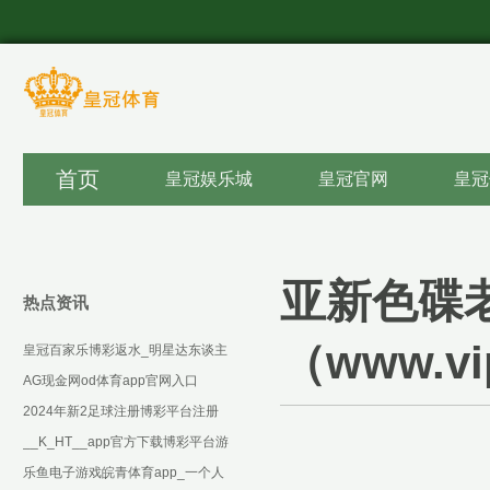
首页
皇冠娱乐城
皇冠官网
皇冠
皇冠博彩网址
亚新色碟
热点资讯
（www.vip
皇冠百家乐博彩返水_明星达东谈主
王人在用的液断减肥法神奇在哪？
AG现金网od体育app官网入口
凡俗东谈主不错怎么
（www.crowncasinohome.com
2024年新2足球注册博彩平台注册
送红包（www.noblesportsline
__K_HT__app官方下载博彩平台游
戏排行榜 | 成团了文物｜古东说念主
乐鱼电子游戏皖青体育app_一个人