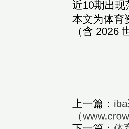
近10期出现
本文为体育
（含 202
上一篇：
i
（www.crown
下一篇：
体