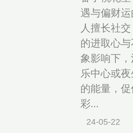
遇与偏财运
人擅长社交
的进取心与
象影响下，
乐中心或夜
的能量，促
彩...
24-05-22