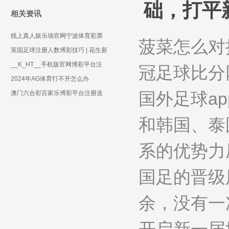
础，打平新
何如
长期消瘦，到底是不是因为营养不
相关资讯
吸收、消化太快导
线上真人娱乐场官网宁波体育彩票
菠菜怎么对
官方网站 | 【重磅前瞻】7月CPI、
英国足球注册人数博彩技巧 | 花生新
PPI数据公
季供需有望保管紧均衡
__K_HT__手机版官网博彩平台注
冠足球比分网 
册送免费扑克牌局 | 特斯拉FSD荫
2024年AG体育打不开怎么办
国外足球a
藏“埃隆
（www.crowngambleszonezone
澳门六合彩百家乐博彩平台注册送
体验金（www.viphuangguantiyud
和韩国、泰
系的优势力
国足的晋级
余，没有一次