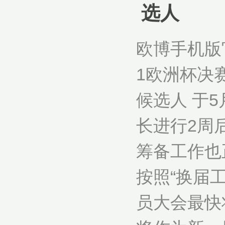
选人
欧博手机版
1欧洲杯决
候选人 于
长进行2周
筹备工作也
按照“换届
员大会最快