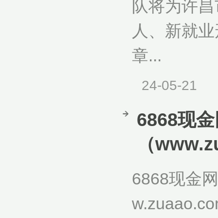
队将为许昌
人、新就业
章...
24-05-21
6868
（www.z
6868现
w.zuaa