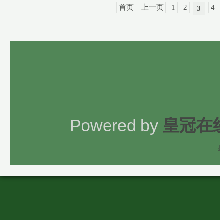
首页
上一页
1
2
4
3
Powered by
皇冠在