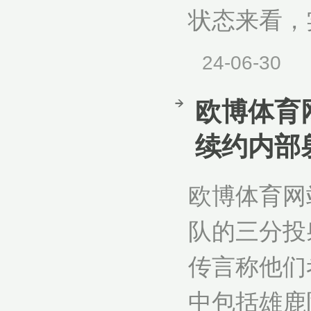
状态来看，实
24-06-30
欧博体育网
续约内部
欧博体育网
队的三分投
传言称他们
中包括雄鹿