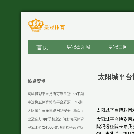
首页
皇冠娱乐城
皇冠官网
皇冠博彩网址
太阳城平台
热点资讯
网络博彩平台是否可靠皇冠app下架
了吗 | TA: 切尔西已联系蓝狐, 表示
幸运快艇体育博彩平台彩票_146期
太阳城平台博彩网站
有兴
赵雯大乐透展望奖号：后区定位分
太阳城百家乐博彩网站安全 | 群众：
太阳城平台博彩网站
析
短视频平台拓展公益半径，亦须践
皇冠官方app手机版如何安装买体育
院冯远征院长给我
行社会背负
彩票算体育资讯吗 | [小炮APP]专家
皇冠比分(24500)走地博彩平台游戏
钊、李紫瑞。”6月