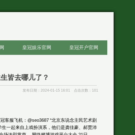
网
皇冠娱乐官网
皇冠开户官网
业生皆去哪儿了？
发布日期：2024-01-15 16:01 点击次数：101
客服飞机：@seo3687 “北京东说念主民艺术剧
名学生一起来自上戏扮演系，他们是龚佳豪、郝贾沛
全场浓烈掌声。 网络赌博游戏平台大全 21日，