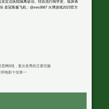
转运至定点医院隔离诊治。结合流行病学史、临床表
皇冠客服飞机：@seo3687 火博游戏2023官方
意思网8强，复出首秀的王蔷完败
异邦电影十佳第一