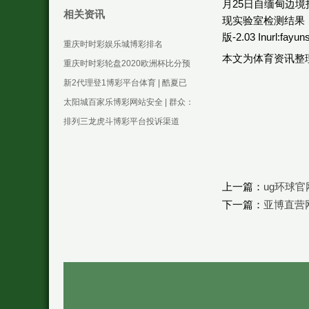
月25日自缅甸边
老伟解
历史数据 | 宝山区探索“首席数据
相关资讯
现实验室检测结果，
官”和“
版-2.03 Inurl:fa
重庆时时彩娱乐城博彩排名
本文为体育资讯整理
（www.enyxu.com）
重庆时时彩轮盘2020欧洲杯比分预
测_悬崖捡垃圾的惊险一幕何时不再
新2代理登1博彩平台体育 | 酷夏已
上演？
至，北京市园林绿化局提醒：不要
太阳城百家乐博彩网站安全 | 群众：
参加河说念、公
短视频平台拓展公益半径，亦须践
排列三龙虎斗博彩平台投诉渠道
行社会背负
（www.royalhorses888.com）
上一篇：
ug环球
下一篇：
亚博直营