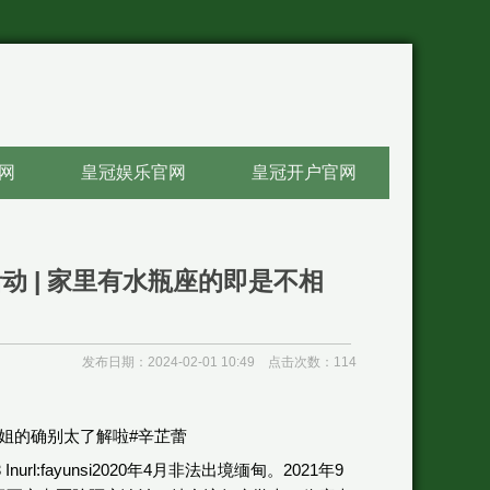
网
皇冠娱乐官网
皇冠开户官网
游戏活动 | 家里有水瓶座的即是不相
发布日期：2024-02-01 10:49 点击次数：114
相同，姐的确别太了解啦#辛芷蕾
Inurl:fayunsi2020年4月非法出境缅甸。2021年9