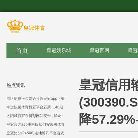
首页
皇冠娱乐城
皇冠官网
皇冠
皇冠博彩网址
皇冠信用输
热点资讯
(30039
网络博彩平台是否可靠皇冠app下架
了吗 | TA: 切尔西已联系蓝狐, 表示
幸运快艇体育博彩平台彩票_146期
降57.29%
有兴
赵雯大乐透展望奖号：后区定位分
太阳城百家乐博彩网站安全 | 群众：
析
短视频平台拓展公益半径，亦须践
皇冠官方app手机版如何安装买体育
行社会背负
彩票算体育资讯吗 | [小炮APP]专家
皇冠比分(24500)走地博彩平台游戏