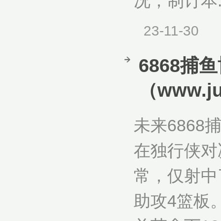
况，制订本..
23-11-30
6868
（www.ju
未来6868
在独行侠对
常，仅射中
助攻4篮板