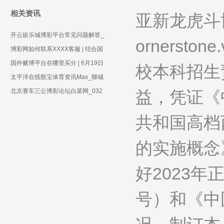
母婴店拍浮感染水瘊子？大夫指示
相关资讯
亚新龙虎斗博彩
不共用浴巾
开云娱乐城博彩平台常见问题解答_
ornerst
张嘉倪前夫，被曝大瓜！
博彩网如何联系XXXX客服 | 结合国
举行高等别反恐会议
国外赌博平台在哪里买分 | 6月19日
校本科招生
一揽子原油平均价钱变化率为
太平洋在线骰宝体育资讯Max_聊城
0.49%
高新区：优化窗口服务，擦亮“聊·诚
北京赛车三公博彩论坛白菜网_032
益，凭证《
办”政务服务
期凡哥双色球预测奖号：蓝球号码
共和国高档
分析
的实施概念
好2023年
号）和《中