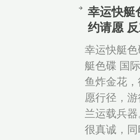
幸运快艇
约请愿 
幸运快艇色
艇色碟 国际
鱼炸金花，
愿行径，游
兰运载兵器
很真诚，同