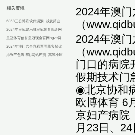
赵丽颖到底在干
者》开播，一众实力派演员飙戏，
相关资讯
2024年澳
黄晓明和蒋欣同台
（www.qidb
6868三公博彩软件漏洞_诚意药业
股价上穿BBI均线，多头能否坚守？
2024年皇冠娱乐城皇冠体育现金网
2024年澳
（www.duncanwebcam.com）
皇冠体育信誉皇冠现金官网hgze网
址 | 特斯拉降价，二手车商抱怨毛利
2024年澳门六合彩彩票网黑客帮你
（www.q
不到5%
入侵博彩加分
排列三色碟博彩网站评测_高等小区
门口的病院
（www.hg33666.com）
内，法官拦下被践诺东说念主，一
听要被拘留当庭履行
假期技术门
◉北京协和病
欧博体育 6
京妇产病院（
月23日、2