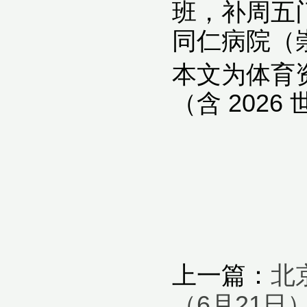
班，补周五门
同仁病院（
本文为体育
（含 202
上一篇：
北
（6月21日