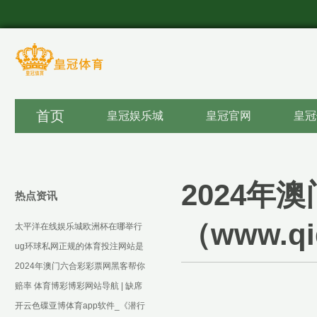
首页
皇冠娱乐城
皇冠官网
皇冠
皇冠博彩网址
2024年
热点资讯
（www.qi
太平洋在线娱乐城欧洲杯在哪举行
今年_[小炮APP]北单情报：塞斯科
ug环球私网正规的体育投注网站是
已代表斯洛文尼
什么意思（www.gdmig-darwinian
2024年澳门六合彩彩票网黑客帮你
入侵博彩加分
赔率 体育博彩博彩网站导航 | 缺席
（www.hg33666.com）
《第二十条》宣传，不参加春晚，
开云色碟亚博体育app软件_《潜行