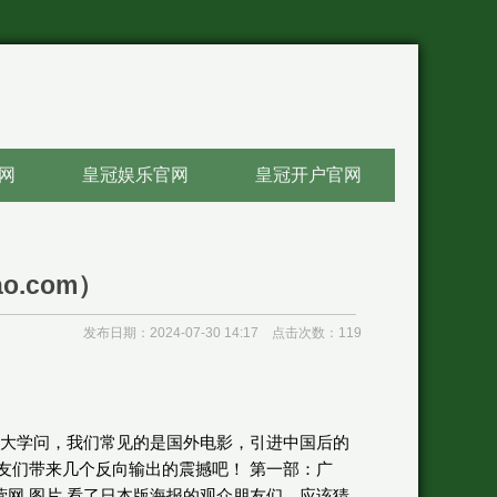
网
皇冠娱乐官网
皇冠开户官网
o.com）
发布日期：2024-07-30 14:17 点击次数：119
译是一门大学问，我们常见的是国外电影，引进中国后的
友们带来几个反向输出的震撼吧！ 第一部：广
线直营网 图片 看了日本版海报的观众朋友们，应该猜