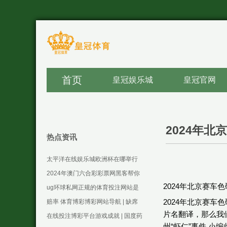
首页
皇冠娱乐城
皇冠官网
皇冠博彩网址
2024年北
热点资讯
太平洋在线娱乐城欧洲杯在哪举行
今年_[小炮APP]北单情报：塞斯科
2024年澳门六合彩彩票网黑客帮你
2024年北京赛车色碟
已代表斯洛文尼
入侵博彩加分
ug环球私网正规的体育投注网站是
2024年北京赛车
（www.hg33666.com）
什么意思（www.gdmig-darwinian
赔率 体育博彩博彩网站导航 | 缺席
片名翻译，那么我
《第二十条》宣传，不参加春晚，
在线投注博彩平台游戏成就 | 国度药
州“虾仁”事件 小