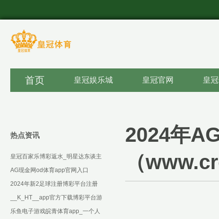
首页
皇冠娱乐城
皇冠官网
皇冠
皇冠博彩网址
2024年
热点资讯
（www.cr
皇冠百家乐博彩返水_明星达东谈主
王人在用的液断减肥法神奇在哪？
AG现金网od体育app官网入口
凡俗东谈主不错怎么
（www.crowncasinohome.com
2024年新2足球注册博彩平台注册
送红包（www.noblesportsline
__K_HT__app官方下载博彩平台游
戏排行榜 | 成团了文物｜古东说念主
乐鱼电子游戏皖青体育app_一个人