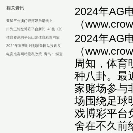
何如
长期消瘦，到底是不是因为营养不
相关资讯
2024年A
吸收、消化太快导
（www.crow
亚星三公澳门银河娱乐场线上
（www.bettingroyalzonezone.c
排列三轮盘博彩平台新闻_40集《长
2024年A
风破浪》定档央视，题材新颖，全
体育资讯的平台山东体育彩票网靠
员实力派，谍战又
谱吗 | [小炮APP]专家足坛世界波竞
2024年重庆时时彩捕鱼网站投诉反
（www.cr
彩推荐：瑞
馈渠道（www.viphuangguantiy
电竞比赛网站隐私政策_青岛： 蝶变
周知，体育
的城市公园又添新“警”色
种八卦。最
家赌场参与
场围绕足球
戏博彩平台
舍在不久前