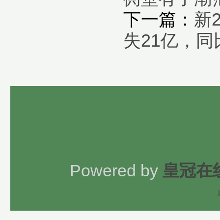
下一篇：
新
失21亿，
Powered by
皇冠在