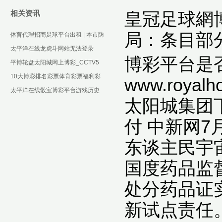
签约确定
募剧烈分化，首尾进出30个点！
相关资讯
皇冠足球網
局：条目部
体育代理招商足球平台出租 | 本市防
汛红色预警响应启动！市教委：停
太平洋在线龙虎斗网站无法登录
博彩平台是
止暑期托管、体
_CCTV不直播英超，曼联两次客场
平博轮盘太阳城网上博彩_CCTV5
挑战曼城，连丢10
直播！韦世豪搭档2大归化，李霄鹏
10大博彩排名彩票体育彩票福利彩
www.roya
变阵，国足新首
票（www.prestigesportsnati
太平洋在线骰宝博彩平台游戏历史
太阳城集团
数据_张睿：获取刘德华防卫，和赵
丽颖是至交，如今上
付 中新网7
东谈主民宇宙
国度药品监
处分药品证
新试点责任