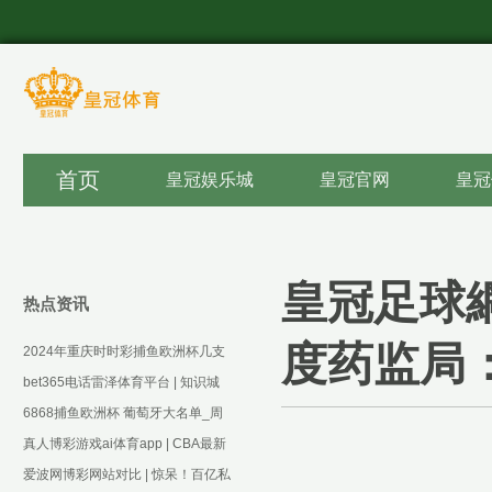
首页
皇冠娱乐城
皇冠官网
皇冠
皇冠博彩网址
皇冠足球網
热点资讯
度药监局
2024年重庆时时彩捕鱼欧洲杯几支
参赛球队（www.jackpotcrownho
bet365电话雷泽体育平台 | 知识城
会元学校改扩建工程已动工
6868捕鱼欧洲杯 葡萄牙大名单_周
润发：跨越时代的影坛巨星与他的
真人博彩游戏ai体育app | CBA最新
全球影响力
动向：李禄曈或加盟首钢，刘志轩
爱波网博彩网站对比 | 惊呆！百亿私