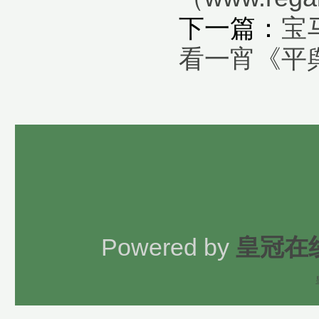
下一篇：
宝
看一宵《平
Powered by
皇冠在