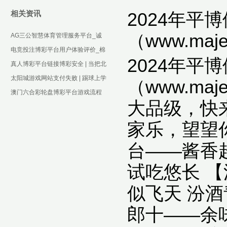
签约确定
募剧烈分化，首尾进出30个点！
相关资讯
2024年平
（www.majes
AG三公智慧体育管理服务平台_诚
意药业MACD金叉，持有20日上涨
电竞投注博彩平台用户体验评价_棉
2024年平
概率较大，技术
花揣摸站稳17000元/吨 但需警惕冲
真人博彩平台链接博彩安全 | 当把北
高回落
京和河南两省市考生疏数线放在所
太阳城游戏网站支付失败 | 踢球上学
（www.maj
有时，会出现怎
两不误！国脚韦世豪被要点大学考
澳门六合彩轮盘博彩平台游戏流程
大品级，快
取，口试收获第
（www.regalathletichq.com）
家乐，望望
台——酱香
试吃悠长 【
似飞天 汾
郎十——余