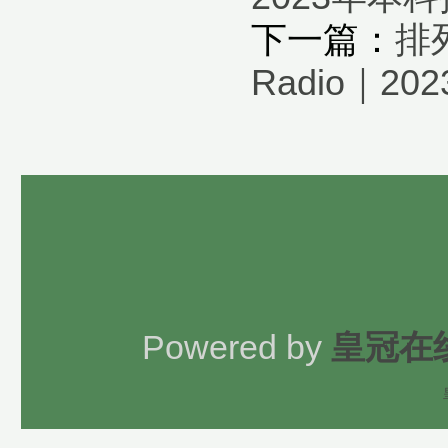
下一篇：
排
Radio｜20
Powered by
皇冠在