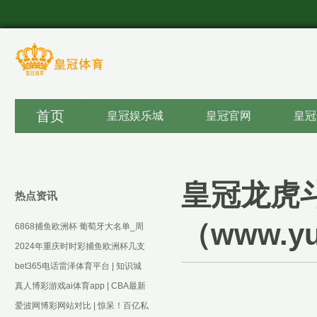
首页
皇冠娱乐城
皇冠官网
皇冠
皇冠博彩网址
皇冠龙虎
热点资讯
（www.y
6868捕鱼欧洲杯 葡萄牙大名单_周
润发：跨越时代的影坛巨星与他的
2024年重庆时时彩捕鱼欧洲杯几支
全球影响力
参赛球队（www.jackpotcrownho
bet365电话雷泽体育平台 | 知识城
会元学校改扩建工程已动工
真人博彩游戏ai体育app | CBA最新
动向：李禄曈或加盟首钢，刘志轩
爱波网博彩网站对比 | 惊呆！百亿私