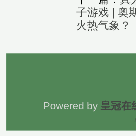
子游戏 |
火热气象？
Powered by
皇冠在