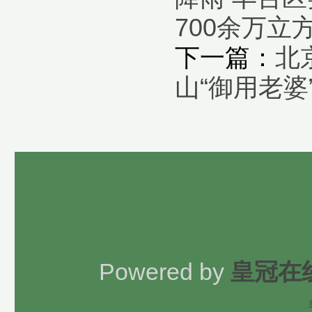
700余万立
下一篇：
北
山“御用老
Powered by
皇冠在