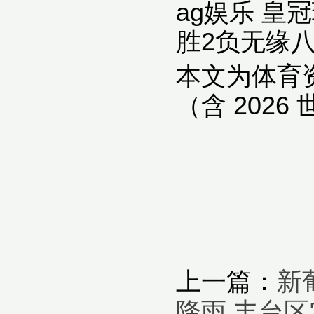
ag娱乐 皇
胜2负无缘
本文为体育
（含 202
上一篇：
新
降雨 丰台