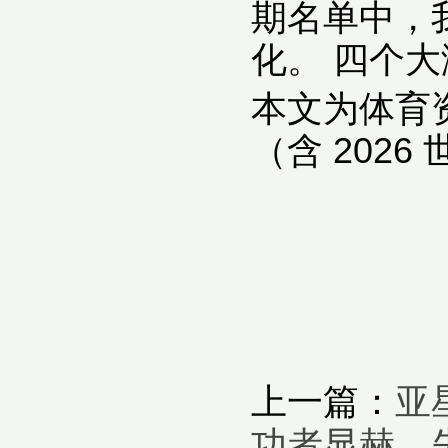
期名单中，
化。 四个
本文为体育
（含 202
上一篇：
亚
功者显赫，