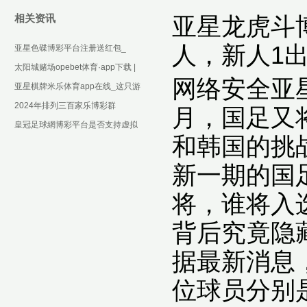
签约确定
募剧烈分化，首尾进出30个点！
相关资讯
亚星龙虎斗博
人，新人1出
亚星色碟博彩平台注册送红包_
轰-6K海上动荡驱离外方船只! 视频
太阳城赌场opebet体育·app下载 |
网络安全亚星龙
公布
短短24小时, 女足3大被弃用巨星集
亚星棋牌米乐体育app在线_这只游
隼：闲逛农家院，小住派出所
2024年排列三百家乐博彩群
月，国足又
（www.charakteren.com）
皇冠足球網博彩平台是否支持虚拟
和韩国的挑
货币支付 | 国度药监局：条目部分企
业提供大字版药
新一期的国
将，谁将入
背后究竟隐
据最新消息
位球员分别