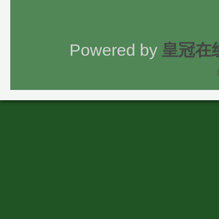
Powered by
皇冠在