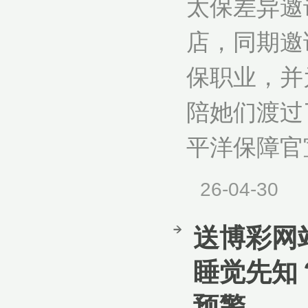
太保差异邀
店，同期邀
保职业，并
陪她们渡过
平洋保障官宣
26-04-30
送博彩网
睡觉先知
预警