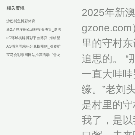
福尼亚湾发生6.4级地震, 震源深度
相关资讯
2025年新澳
10公里
沙巴捕鱼博彩体育
gzone.
（www.enqze.com）
新2足球注册欧洲杯投资决策_夏洛
特公主真不在了？英国上月有小孩
uG环球棋牌博彩平台博弈_海纳星
里的守村东
举办隆重葬礼
空科技(08297)发盈警 展望年度激动
AG捕鱼网站积分兑换规则_引资扩
应占亏蚀
运力，重整航路网罗，港航正走出
宝马会彩票网网站推荐活动_“雪龙
追思的。 
危险时刻
2”号上海出征北极科考
一直大哇哇
缘。”老刘
是村里的守
我了，是以