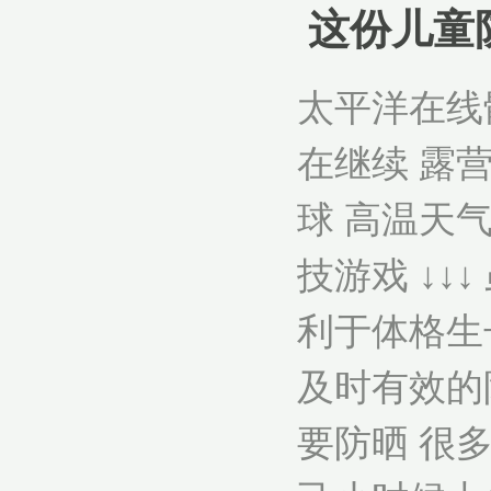
这份儿童
太平洋在线
在继续 露
球 高温天
技游戏 ↓
利于体格生
及时有效的
要防晒 很