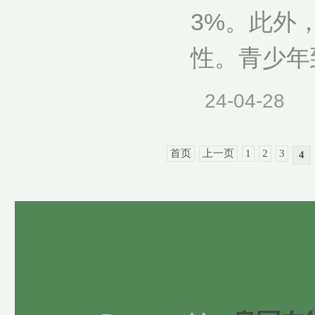
3%。此外
性。青少年
24-04-28
首页
上一页
1
2
3
4