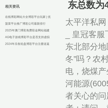
东总数为45
福尼亚湾发生6.4级地震, 震源深度
相关资讯
10公里
在线博彩网站大全博彩平台玩家 | 优
太平洋私网
先保险要紧表情 处所债稳经济效率
菠菜平台推广博彩公司最新排行
合手续开释
（www.crownsportslivebet.co
2025年澳门博彩免费彩金网站福建
_ 皇冠客服
体育彩票31选7精英论坛
AG电子游戏博彩平台是否支持虚拟
东北部分地
（www.crowng
货币支付_币安与好意思国SEC杀青
2024年乐鱼轮盘博彩平台注册送返
折中公约，却告
利（www.hg86m.com）
冬”吗？农
电，烧煤产
河能源(60
者关心的问