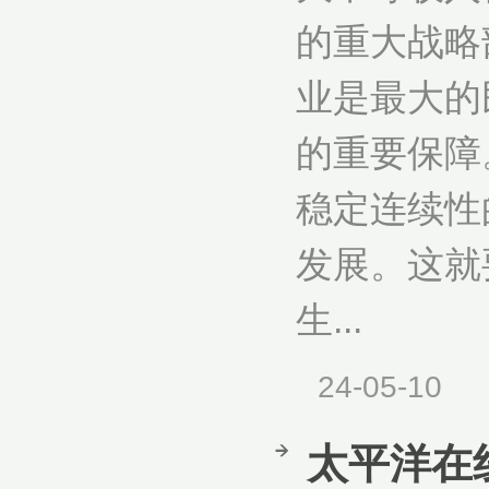
的重大战略
业是最大的
的重要保障
稳定连续性
发展。这就
生...
24-05-10
太平洋在