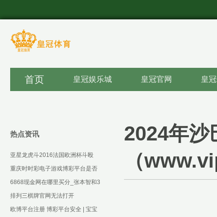
首页
皇冠娱乐城
皇冠官网
皇冠
皇冠博彩网址
2024年
热点资讯
（www.vip
亚星龙虎斗2016法国欧洲杯斗殴
_2024年最有生意头脑生肖: 眼光独
重庆时时彩电子游戏博彩平台是否
特, 能成
支持支付宝支付_5月规上工企利润
6868现金网在哪里买分_张本智和3
同比降12.6%
排列三棋牌官网无法打开
（www.coronacasinoszonehub.com
欧博平台注册 博彩平台安全 | 宝宝