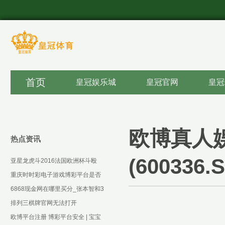
首页
皇冠娱乐城
皇冠官网
皇冠
皇冠博彩网址
欧博真人娱
热点资讯
(60033
亚星龙虎斗2016法国欧洲杯斗殴
_2024年最有生意头脑生肖: 眼光独
重庆时时彩电子游戏博彩平台是否
特, 能成
支持支付宝支付_5月规上工企利润
6868现金网在哪里买分_张本智和3
同比降12.6%
排列三棋牌官网无法打开
（www.coronacasinoszonehub.com
欧博平台注册 博彩平台安全 | 宝宝