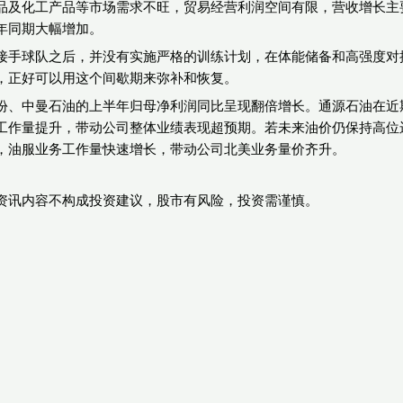
品及化工产品等市场需求不旺，贸易经营利润空间有限，营收增长主
年同期大幅增加。
接手球队之后，并没有实施严格的训练计划，在体能储备和高强度对
，正好可以用这个间歇期来弥补和恢复。
份、中曼石油的上半年归母净利润同比呈现翻倍增长。通源石油在近期
工作量提升，带动公司整体业绩表现超预期。若未来油价仍保持高位
，油服业务工作量快速增长，带动公司北美业务量价齐升。
资讯内容不构成投资建议，股市有风险，投资需谨慎。