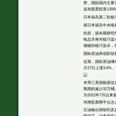
势，国际国内主要
追加股票投资13
日本福岛第二轮核
据日本福岛中央电
此前，据央视财经
电总共将对核污染水
储罐的核污染水，
国际原油再创阶段
近期，国际原油继续
月27日上涨3.6
本周三美国能源信息
预期的减少32万桶
为2022年7月以
鸿博彩票网平台怎
石油输出国组织及
情况下，油市供应