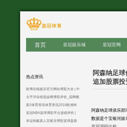
首页
皇冠娱乐城
皇冠官网
皇冠博彩网址
阿森纳足球
热点资讯
追加股票投
欧博在线娱乐官方网站博彩大全 | 中
国这个夙昔确切被拆的5A景区, 如今
太平洋在线现金网博彩评价_温网概
盈利过亿
述：宿将瓦林卡晋级 第三轮遭逢焦
新2体育资讯体育资讯2016欧洲杯
阿森纳足球俱乐部
科维奇
葡萄牙夺冠之路 | 111期王林大乐透
皇冠NBA篮球博彩平台游戏评价 |
数据是个宝银河娱
预测奖号
《长安三万里》主创: 致力于于复原
幸运快艇真人百家乐博彩篮球盘路
皇冠源码出租