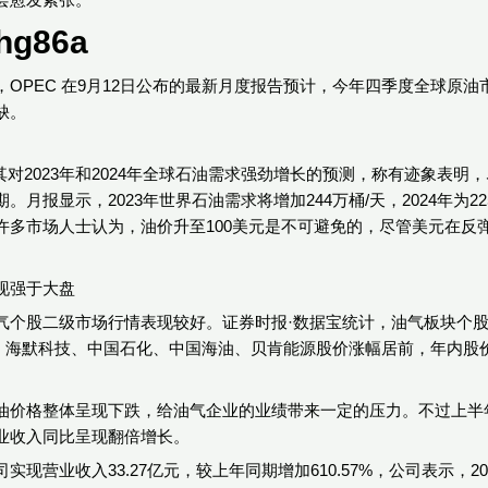
g86a
OPEC 在9月12日公布的最新月度报告预计，今年四季度全球原油
缺。
其对2023年和2024年全球石油需求强劲增长的预测，称有迹象表
。月报显示，2023年世界石油需求将增加244万桶/天，2024年为
许多市场人士认为，油价升至100美元是不可避免的，尽管美元在反
现强于大盘
气个股二级市场行情表现较好。证券时报·数据宝统计，油气板块个股年
%）；海默科技、中国石化、中国海油、贝肯能源股价涨幅居前，年内股
油价格整体呈现下跌，给油气企业的业绩带来一定的压力。不过上半
业收入同比呈现翻倍增长。
实现营业收入33.27亿元，较上年同期增加610.57%，公司表示，