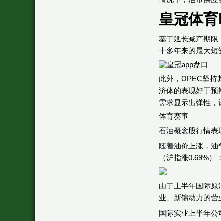
皇冠体育h
基于延长减产期限，
十多年来的最大短
此外，OPEC坚持
济体的表现好于预期
需求显示出弹性，
体育赛事
石油概念股行情表
随着油价上涨，油
（沪指涨0.69
由于上半年国际原
业、新锦动力的营
国际实业上半年公司