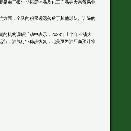
要是由于报告期拓展油品及化工产品等大宗贸易业
抗方面，全队的积累远远落后于其他球队。训练的
的机构调研活动中表示，2023年上半年业绩大
运行，油气行业稳步恢复，北美页岩油厂商预计将