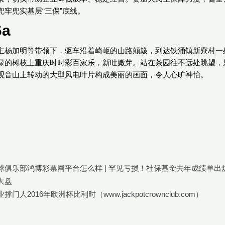
兜牢兜实基层“三保”底线。
a
主杨加明等带领下，驱车沿着崎岖的山路颠簸，到达铁涌镇新寮村一
绿的树枝上重庆时时彩百家乐，新吐嫩芽。站在茶园往不远处眺望，
观音山上转动的大型风电叶片构成美丽的画面，令人心旷神怡。
球俱乐部鸿博彩票网平台怎么样 | 罕见亏损！社保基金去年成绩单出
大盘
门人2016年欧洲杯比利时（www.jackpotcrownclub.com）