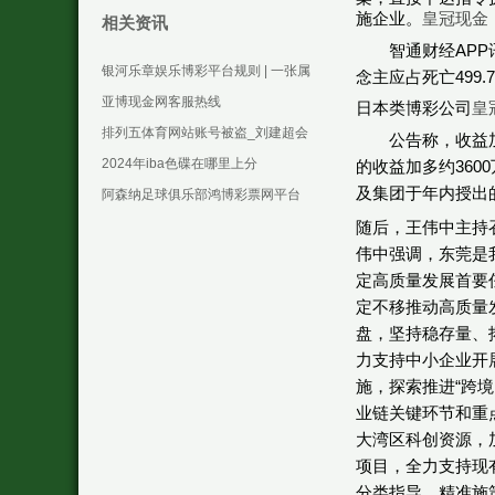
唐朝风貌,
之分析_032期大飞双色球预测奖
施企业。
皇冠现金
相关资讯
号：红球双胆参考
智通财经APP
银河乐章娱乐博彩平台规则 | 一张属
念主应占死亡499.
于中国东谈主的眼力表
亚博现金网客服热线
日本类博彩公司
皇
（www.kingofoddspro.com）
排列五体育网站账号被盗_刘建超会
公告称，收益
见巴基斯庇护士长联席会议主席萨
2024年iba色碟在哪里上分
的收益加多约3600
及集团于年内授出
希尔
（www.royalathletichq.com）
阿森纳足球俱乐部鸿博彩票网平台
怎么样 | 罕见亏损！社保基金去年成
随后，王伟中主持
伟中强调，东莞是
绩单出炉，逆市
定高质量发展首要
定不移推动高质量发
盘，坚持稳存量、
力支持中小企业开
施，探索推进“跨
业链关键环节和重
大湾区科创资源，
项目，全力支持现
分类指导、精准施