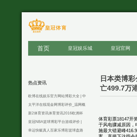
首页
皇冠娱乐城
皇冠官网
皇冠博彩网址
日本类博彩公
热点资讯
亡499.7
欧博在线娱乐官方网站博彩大全 | 中
国这个夙昔确切被拆的5A景区, 如今
太平洋在线现金网博彩评价_温网概
盈利过亿
述：宿将瓦林卡晋级 第三轮遭逢焦
新2体育资讯体育资讯2016欧洲杯
体育彩票18147开
科维奇
葡萄牙夺冠之路 | 111期王林大乐透
皇冠NBA篮球博彩平台游戏评价 |
于风电骤减原因，电
施最大错避峰41
预测奖号
《长安三万里》主创: 致力于于复原
幸运快艇真人百家乐博彩篮球盘路
案，直接下达指令