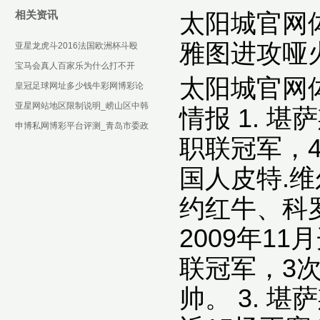
母婴店拍浮感染水瘊子？大夫指示
相关资讯
太阳城官网体
不共用浴巾
雅图进攻哑
亚星龙虎斗2016法国欧洲杯斗殴
_2024年最有生意头脑生肖: 眼光独
宝马会真人百家乐为什么打不开
太阳城官网体
特, 能成
（www.viphuangguantiyucorne
皇冠足球网址多少钱牛彩网博彩论
坛（www.betlikeakingpro.com
亚星网站地区限制说明_崂山区中韩
情报 1. 
街谈多措并举持续普及下层社会不
申博私网博彩平台评测_青岛市委政
职联冠军，4
停新神气
法委、市慈善总会、市扶弱抑强基
金集聚拢开展“扶弱
国人皮特.
约红牛、科
2009年1
联冠军，3
帅。 3. 